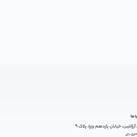
ا ما
رژانتین، خیابان یازدهم وزرا، پلاک 9
021-52