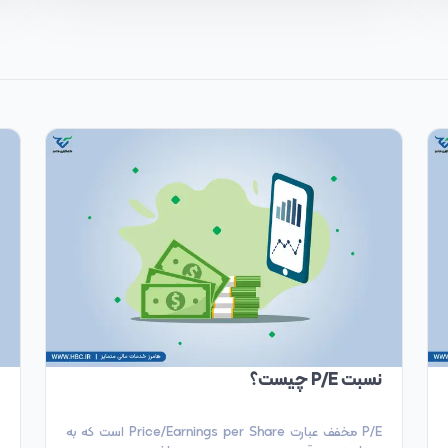
نسبت P/E چیست؟
P/E مخفف عبارت Price/Earnings per Share است که به