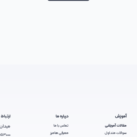
آموزش
درباره ما
ارتباط ب
مقالات آموزشی
تماس با ما
میدان آ
سوالات متداول
معرفی هامرز
953000