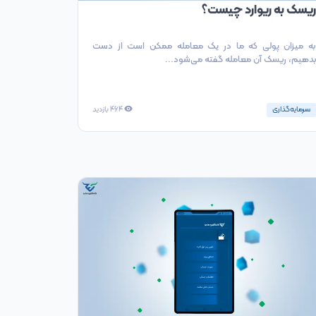
ریسک به ریوارد چیست؟
به میزان پولی که ما در یک معامله ممکن است از دست
بدهیم، ریسک آن معامله گفته می‌شود...
سرمایه‌گذاری
464
بازدید