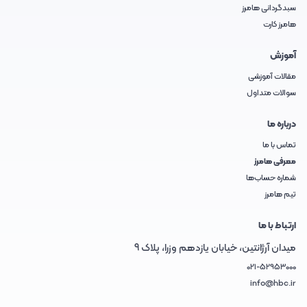
سبدگردانی هامرز
هامرز کارت
آموزش
مقالات آموزشی
سوالات متداول
درباره ما
تماس با ما
معرفی هامرز
شماره حساب‌ها
تیم هامرز
ارتباط با ما
میدان آرژانتین، خیابان یازدهم وزرا، پلاک 9
021-52953000
info@hbc.ir