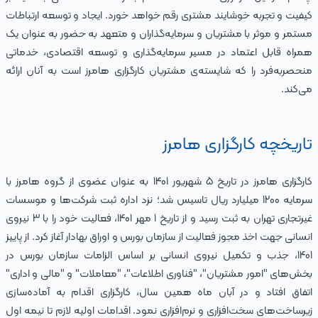
کیفیت و تجربه خوشایند مشتری رقم خواهد خورد. ایجاد و توسعه ارتباطات
مستمر و موثر با مشتریان و سرمایه‌گذاران و متعهد به حضور به عنوان یک
همراه قابل اعتماد در مسیر سرمایه‌گذاری و توسعه اقتصادی، خدماتی
منحصربه‌فرد را که شایسته‌ی مشتریان کارگزاری هامرز است به آنان ارائه
می‌کند.
تاریخچه کارگزاری هامرز
کارگزاری هامرز در تاریخ 5 شهریور 1401 به عنوان عضوی از گروه هامرز با
سرمایه 1200 میلیارد ریال تاسیس شد؛ نزد اداره ثبت شرکت‌ها و موسسات
غیرتجاری تهران به ثبت رسید و از تاریخ 1 مهر 1401، فعالیت خود را با 3 نیروی
انسانی جهت اخذ مجوز فعالیت از سازمان بورس و اوراق بهادار آغاز کرد. از پاییز
1401، جذب و تکمیل نیروی انسانی بر اساس الزامات سازمان بورس در
بخش‌های "امور مشتریان"، "فناوری اطلاعات"، "معاملات" و "مالی و اداری"
اتفاق افتاد و در آبان ماه همین سال، کارگزاری اقدام به آماده‌سازی
زیرساخت‌های سخت‌افزاری و نرم‌افزاری نمود. اقدامات اولیه لازم تا نیمه اول