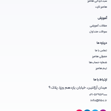
سبدگردانی هامرز
هامرز کارت
آموزش
مقالات آموزشی
سوالات متداول
درباره ما
تماس با ما
معرفی هامرز
شماره حساب‌ها
تیم هامرز
ارتباط با ما
میدان آرژانتین، خیابان یازدهم وزرا، پلاک 9
021-52953000
info@hbc.ir