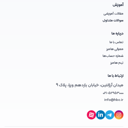
آموزش
مقالات آموزشی
سوالات متداول
درباره ما
تماس با ما
معرفی هامرز
شماره حساب‌ها
تیم هامرز
ارتباط با ما
میدان آرژانتین، خیابان یازدهم وزرا، پلاک 9
021-52953000
info@hbc.ir