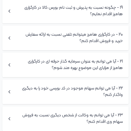
بله، هیچ محدودیتی برای ثبت نام و انجام معاملات از طریق چند
19
-
چگونه نسبت به پذیرش و ثبت نام بورس کالا در کارگزاری
کارگزاری وجود ندارد، اما در صورت خرید یک نماد در یک کارگزاری کلیه
هامرز اقدام نمایم؟
معاملات بعدی در سایر کارگزاری ها و تغییرات عددی در تعداد سهام،
در حساب کارگزار اول که ناظر سهم شما می باشد قابل مشاهده
می باشد.
پس از تکمیل
پذیرش در بورس اوراق بهادار
، از طریق مراجعه به لینک
20
-
در کارگزاری هامرز میتوانم تلفنی نسبت به ارائه سفارش
این کارگزاری که بعدا خدمتتان اعلام می گردد نسبت به ثبت نام و
خرید و فروش اقدام کنم؟
افتتاح حساب وکالتی اقدام نمایید.
مرکز تماس کارگزاری هامرز با شماره 02181021870 آماده دریافت
21
-
آیا می توانم به عنوان سرمایه گذار حرفه ای در کارگزاری
سفارش های تلفنی شماست.
هامرز از مزایای این موضوع بهره مند شوم؟
بله، می توانید از طریق ثبت
درخواست سرمایه گذار حرفه ای
نسبت
22
-
آیا می توانم سهام موجود در کد بورسی خود را به دیگری
به ثبت درخواست خود اقدام نمایید.
واگذار کنم؟
امکان انتقال سهام و کد به کد وجود ندارد.
23
-
آیا می توانم به وکالت از شخص دیگری نسبت به فروش
سهام وی اقدام کنم؟