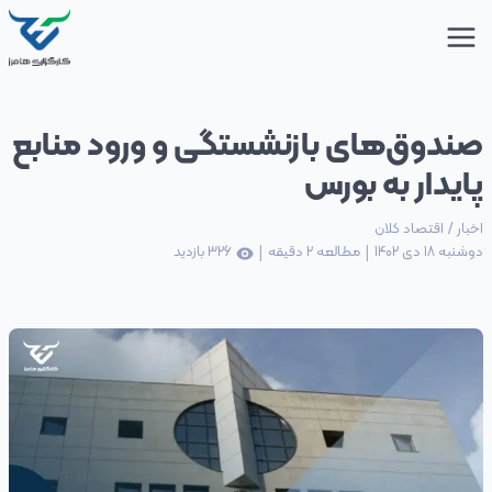
صندوق‌های بازنشستگی و ورود منابع
پایدار به بورس
اخبار
/
اقتصاد کلان
|
|
دوشنبه 18 دی 1402
مطالعه
2
دقیقه
326
بازدید