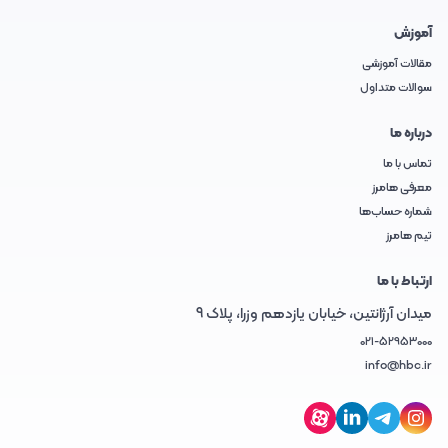
آموزش
مقالات آموزشی
سوالات متداول
درباره ما
تماس با ما
معرفی هامرز
شماره حساب‌ها
تیم هامرز
ارتباط با ما
میدان آرژانتین، خیابان یازدهم وزرا، پلاک 9
021-52953000
info@hbc.ir