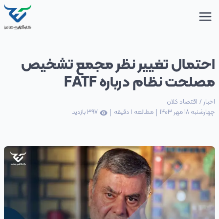
احتمال تغییر نظر مجمع تشخیص
مصلحت نظام درباره FATF
اخبار
/
اقتصاد کلان
|
|
چهارشنبه 18 مهر 1403
مطالعه
1
دقیقه
397
بازدید