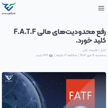
رفع محدودیت‌های مالی F.A.T.F
کلید خورد.
اخبار
/
اقتصاد کلان
|
|
سه‌شنبه 17 مهر 1403
مطالعه
3
دقیقه
472
بازدید