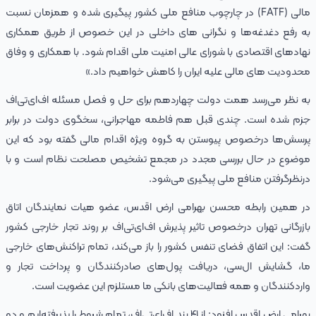
مالی (FATF) در چارچوب منافع ملی کشور پیگیری شده و همزمان نسبت
به رفع دغدغه‌ها و نگرانی‌ های داخلی در این خصوص از طریق همکاری
نهادهای اقتصادی با شورای عالی امنیت ملی اقدام شود. با همکاری و ‌وفاق
محدودیت های مالی علیه ایران را کاهش خواهیم داد.»
به نظر می‌رسد همت دولت چهاردهم برای حل و فصل مسئله اف‌ای‌تی‌اف
جزم شده است. چندی قبل هم فاطمه مهاجرانی، سخگوی دولت در برابر
پرسش‌ها درخصوص پیوستن به گروه ویژه اقدام مالی گفته بود که این
موضوع در حال بررسی مجدد در مجمع تشخیص مصلحت نظام است و با
درنظرگرفتن منافع ملی پیگیری می‌شود.
در همین رابطه محسن بهرامی ارض اقدس، عضو هیات نمایندگان اتاق
بازرگانی تهران درخصوص تاثیر پذیرش اف‌ای‌تی‌اف بر روند تجار خارجی کشور
گفت: این اتفاق فضای تنفس کشور را باز می‌کند، تمام تراکنش‌های خارجی
ما، گشایش ال‌سی‌، دریافت پول‌های صادرکنندگان و پرداخت تجار و
واردکنندگان و همه فعالیت‌های بانکی ما مستلزم این عضویت است.
بهرامی ارض اقدس افزود: از ۴۱ بند اف‌ای‌تی‌اف، تمام شروط را پذیرفته‌ایم و دو