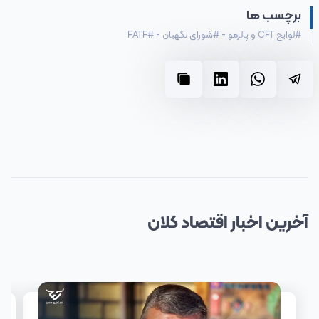
برچسب ها
#
لوایح CFT و پالرمو
-
#
شورای نگهبان
-
#
FATF
آخرین
اخبار
اقتصاد کلان