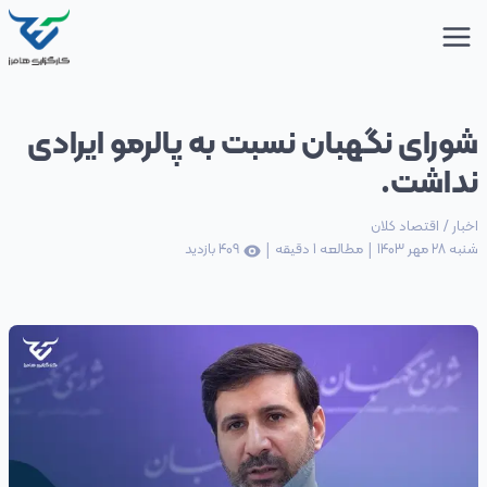
شورای نگهبان نسبت به پالرمو ایرادی
نداشت.
اخبار
/
اقتصاد کلان
|
|
شنبه 28 مهر 1403
مطالعه
1
دقیقه
409
بازدید