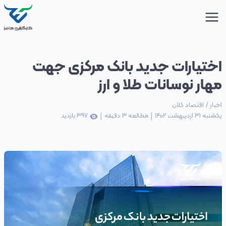
اختیارات جدید بانک مرکزی جهت
مهار نوسانات طلا و ارز
اخبار
/
اقتصاد کلان
|
|
یکشنبه 31 اردیبهشت 1402
مطالعه
3
دقیقه
397
بازدید