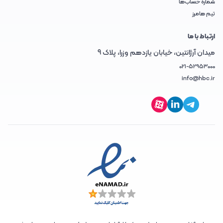
شماره حساب‌ها
تیم هامرز
ارتباط با ما
میدان آرژانتین، خیابان یازدهم وزرا، پلاک 9
021-52953000
info@hbc.ir