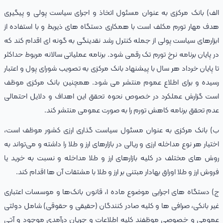
الف) بانک مرکزی به عنوان مسئول اتخاذ و اجرای سیاست پولی و پیگیری
هدف مهار تورم مکلف است با همکاری دستگاه‌ های ذیربط و با استفاده از
ابزارهای سیاست پولی از جمله کنترل رشد نقدینگی به گونه‌ ای اقدام کند که
در پایان برنامه نرخ تورم تک رقمی شود. برنامه عملیاتی سالانه مربوط حداکثر
تا پایان خرداد هر سال با پیشنهاد بانک مرکزی به تصویب شورای پول و اعتبار
رسیده و برای اطلاع عموم منتشر می‌ شود. همچنین بانک مرکزی موظف
است گزارش عملکرد در خصوص نحوه تحقق این اهداف و دلایل احتمالی
عدم تحقق برنامه کاهش تورم را به صورت عمومی منتشر کند.
ب) بانک مرکزی به عنوان مسئول سیاست گذاری ارزی کشور موظف است،
اختیار هر نوع مداخله ارزی و ریالی در بازارهای ارز و طلا را داشته و می‌تواند به
روش‌ های مختلف در کلیه بازارهای ارز و طلا مداخله و نسبت به خرید یا
فروش ارز و طلا اوراق بهادار مبتنی بر ارز و طلا با مشتقات آن‌ ها اقدام کند.
ج) دستگاه‌ های اجرایی موضوع ماده ۱، قانون بانک‌ها و موسسات اعتباری
غیر بانکی، صرافی‌ ها و کلیه صادر کنندگان (حقیقی و حقوقی) شامل دولتی
عمومی و خصوصی موظفند کلیه اطلاعات و جریان درآمدی موجود و آتی