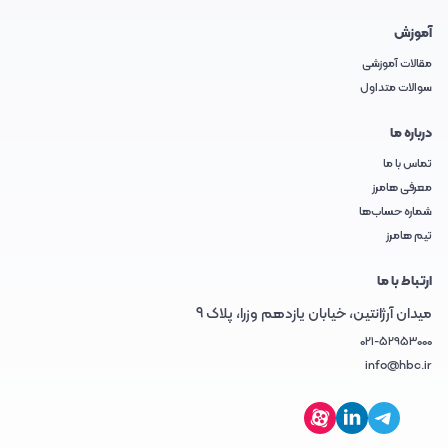
آموزش
مقالات آموزشی
سوالات متداول
درباره ما
تماس با ما
معرفی هامرز
شماره حساب‌ها
تیم هامرز
ارتباط با ما
میدان آرژانتین، خیابان یازدهم وزرا، پلاک 9
021-52953000
info@hbc.ir