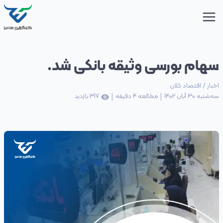
سهام بورسی وثیقه بانکی شد.
اخبار
/
اقتصاد کلان
|
|
سه‌شنبه 30 آبان 1402
مطالعه
4
دقیقه
317
بازدید