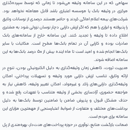
سهامی که در این سامانه وثیقه می‌شود تا زمانی که توسط سپرده‌گذاری
مرکزی در وثیقه بانک یا موسسه اعتباری باشد قابل معامله نخواهد بود.
شرکت‌های بیمه اعلام‌ اما‌گی‌ کردند‌ و حاضر هستند درصدی از نوسانات وثایق
را پذیرفته و ابزاری را هم‌ که‌ اگر ارزش دارایی دچار نوسان نزولی شود به مشتری
اطلاع داده تا وثیقه را تجدید کنند. این سامانه خارج از سامانه‌های بانک
صادرات بوده و کارایی آن در تمام بانک‌‌ها مطرح است. مکاتبات با سایر
بانک‌ها انجام شده و امید است تا ماه اینده بیش از 50 درصد بانک‌ها به این
سامانه اضافه شوند.
مدیریت ثروت، کاهش زمان وثیقه‌گذاری به دلیل الکترونیکی بودن، تنوع در
ارائه وثایق، تناسب ارزش دارایی مورد وثیقه و تسهیلات پرداختی، امکان
وثیقه‌گذاری دارایی‌های راکد و غیرمولد، امکان تغییر وثیقه، کاهش نیاز به
مراجعه حضوری، آزادسازی بخشی از وثیقه متناسب با تعهدات رفع شده و
حذف مشکل قبول و پذیرش ضامن یا ضامنین توسط بانک‌ها به ‌دلیل
برداشت‌های مختلف و متفاوت از ضوابط اعتبارسنجی از مهمترین مزایای این
سامانه برای مردم است.
ضمانت بازگشت منابع، نوآوری در حوزه پرداخت‌های مدت‌دار، بهره‌مندی از پل