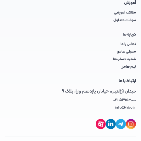
آموزش
مقالات آموزشی
سوالات متداول
درباره ما
تماس با ما
معرفی هامرز
شماره حساب‌ها
تیم هامرز
ارتباط با ما
میدان آرژانتین، خیابان یازدهم وزرا، پلاک 9
021-52953000
info@hbc.ir