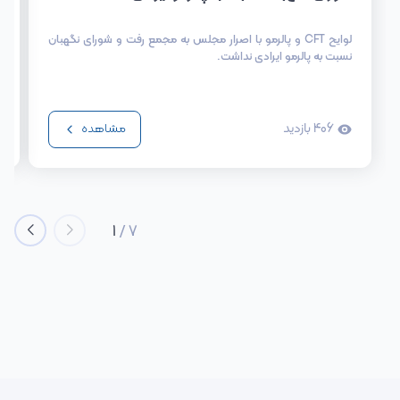
لوایح CFT و پالرمو با اصرار مجلس به مجمع رفت و شورای نگهبان
نسبت به پالرمو ایرادی نداشت.
406
بازدید
مشاهده
1
/
7