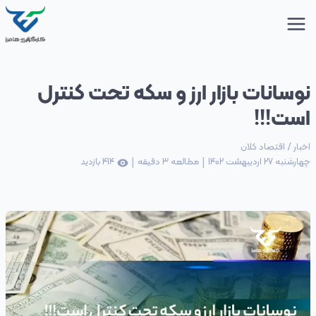
نوسانات بازار ارز و سکه تحت کنترل
است!!!
اخبار
/
اقتصاد کلان
|
|
چهارشنبه 27 اردیبهشت 1402
مطالعه
3
دقیقه
414
بازدید