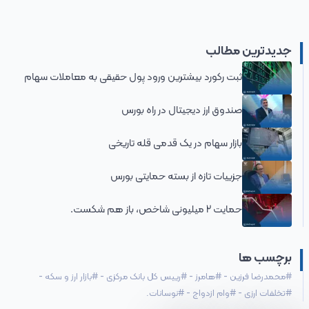
جدیدترین مطالب
ثبت رکورد بیشترین ورود پول حقیقی به معاملات سهام
صندوق ارز دیجیتال در راه بورس
بازار سهام در یک قدمی قله تاریخی
جزییات تازه از بسته حمایتی بورس
حمایت 2 میلیونی شاخص، باز هم شکست.
برچسب ها
#
محمدرضا فرزین
-
#
هامرز
-
#
رییس ‌کل بانک مرکزی
-
#
بازار ارز و سکه
-
#
تخلفات ارزی
-
#
وام ازدواج
-
#
نوسانات.