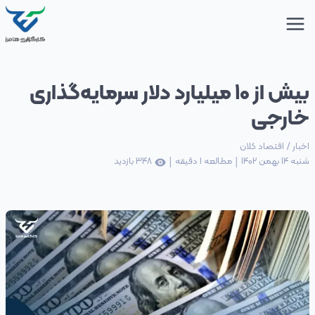
بیش از 10 میلیارد دلار سرمایه‌گذاری
خارجی
اخبار
/
اقتصاد کلان
|
|
شنبه 14 بهمن 1402
مطالعه
1
دقیقه
348
بازدید