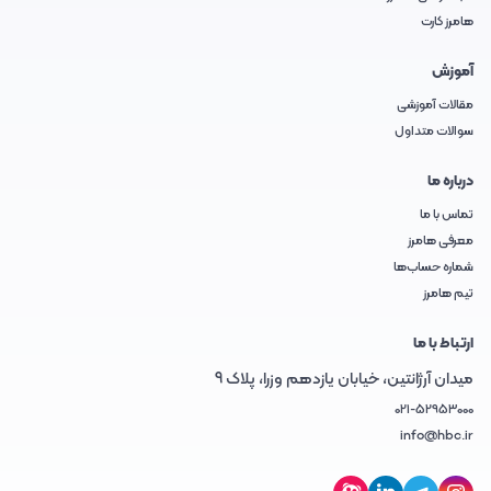
هامرز کارت
آموزش
مقالات آموزشی
سوالات متداول
درباره ما
تماس با ما
معرفی هامرز
شماره حساب‌ها
تیم هامرز
ارتباط با ما
میدان آرژانتین، خیابان یازدهم وزرا، پلاک 9
021-52953000
info@hbc.ir