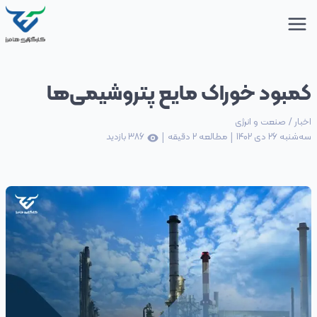
کمبود خوراک‌ مایع پتروشیمی‌‌ها
اخبار
/
صنعت و انرژی
|
|
سه‌شنبه 26 دی 1402
مطالعه
2
دقیقه
386
بازدید