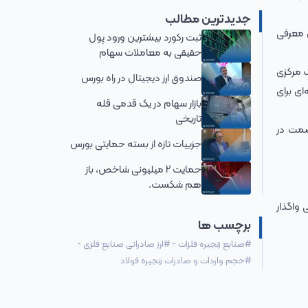
جدیدترین مطالب
 معرفی
ثبت رکورد بیشترین ورود پول
حقیقی به معاملات سهام
ک مرکزی
صندوق ارز دیجیتال در راه بورس
ای برای
بازار سهام در یک قدمی قله
تاریخی
صمت در
جزییات تازه از بسته حمایتی بورس
حمایت 2 میلیونی شاخص، باز
هم شکست.
 واگذار
برچسب ها
#
صنایع زنجیره فلزات
-
#
ارز صادراتی صنایع فلزی
-
#
حجم واردات و صادرات زنجیره فولاد