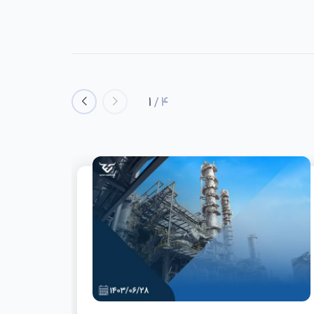
1
/
4