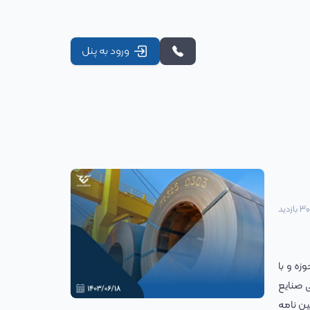
ورود به پنل
3
بازدید
زه و با
ی صنایع
ز صادرات جهت واردات اقلام مورد نیاز مصارف مذکور بر اساس تبصره (۱) بند (۱) ماده (۸) آئین نامه