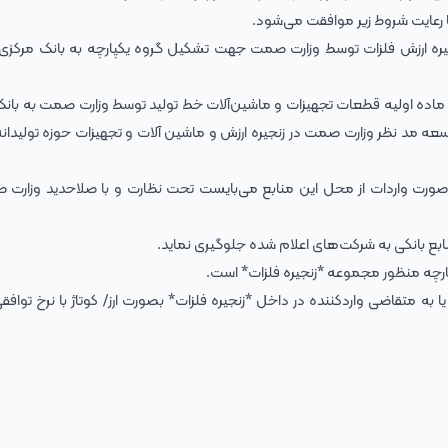
جیره ارزش فلزات توسط وزارت صمت جهت تشکیل گروه یکپارچه به بانک مرکزی
 ماده اولیه قطعات تجهیزات و ماشین‌آلات خط تولید توسط وزارت صمت به بان
سعه مد نظر وزارت صمت در زنجیره ارزش و ماشین آلات و تجهیزات حوزه تولیدانه‌
 صورت واردات از محل این منابع می‌بایست تحت نظارت و با صلاحدید وزارت 
ارچه منظور مجموعه *زنجیره فلزات* است.
ا به متقاضی واردکننده در داخل *زنجیره فلزات* بصورت ارز/ کوتاژ با نرخ توافقی