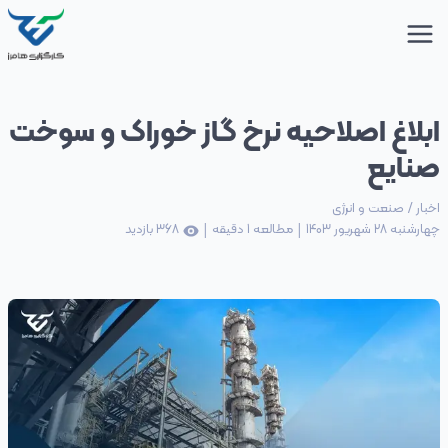
ابلاغ اصلاحیه نرخ گاز خوراک و سوخت
صنایع
اخبار
/
صنعت و انرژی
|
|
چهارشنبه 28 شهریور 1403
مطالعه
1
دقیقه
368
بازدید