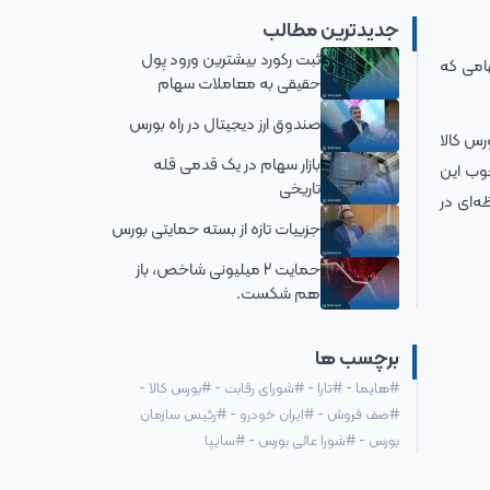
جدیدترین مطالب
ثبت رکورد بیشترین ورود پول
امی که
حقیقی به معاملات سهام
صندوق ارز دیجیتال در راه بورس
رس کالا
بازار سهام در یک قدمی قله
چوب این
تاریخی
ه‌ای در
جزییات تازه از بسته حمایتی بورس
حمایت 2 میلیونی شاخص، باز
هم شکست.
برچسب ها
#
هایما
-
#
تارا
-
#
شورای رقابت
-
#
بورس کالا
-
#
صف فروش
-
#
ایران خودرو
-
#
رئیس سازمان
بورس
-
#
شورا عالی بورس
-
#
سایپا