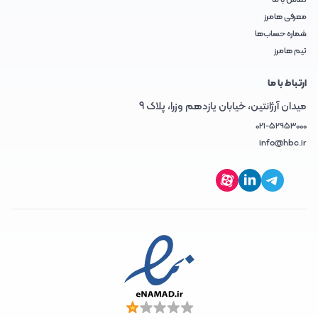
تماس با ما
معرفی هامرز
شماره حساب‌ها
تیم هامرز
ارتباط با ما
میدان آرژانتین، خیابان یازدهم وزرا، پلاک 9
021-52953000
info@hbc.ir