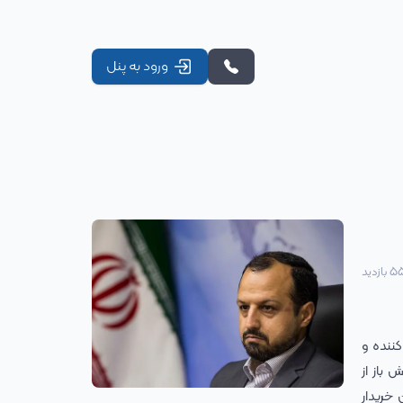
ورود به پنل
5
بازدید
ننده و
 باز از
م به عنوان خریدار