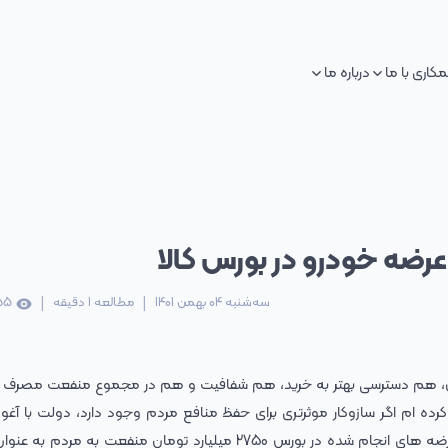
کاری با ما
درباره ما
عرضه خودرو در بورس کالا
|
|
سه‌شنبه 04 بهمن 1401
مطالعه
1
دقیقه
55
س، هم دسترسی بهتر به خرید، هم شفافیت و هم در مجموع منفعت مصرف ک
 کرده ام اگر سازوکار موثرتری برای حفظ منافع مردم وجود دارد، دولت با آغوش
شنیدن پیشنهادها استقبال می کند. طی عرضه های انجام شده در بورس 2750 میلیارد تومان منفعت به مرد