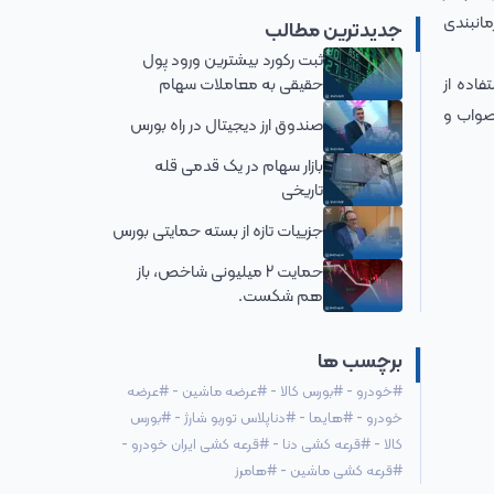
مانبندی
جدیدترین مطالب
ثبت رکورد بیشترین ورود پول
حقیقی به معاملات سهام
اده از
اصواب و
صندوق ارز دیجیتال در راه بورس
بازار سهام در یک قدمی قله
تاریخی
جزییات تازه از بسته حمایتی بورس
حمایت 2 میلیونی شاخص، باز
هم شکست.
برچسب ها
#
خودرو
-
#
بورس کالا
-
#
عرضه ماشین
-
#
عرضه
خودرو
-
#
هایما
-
#
دناپلاس توربو شارژ
-
#
بورس
کالا
-
#
قرعه کشی دنا
-
#
قرعه کشی ایران خودرو
-
#
قرعه کشی ماشین
-
#
هامرز