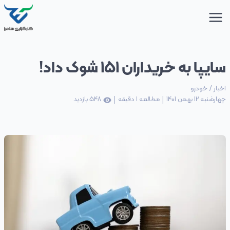
سایپا به خریداران 151 شوک داد!
اخبار
/
خودرو
|
|
چهارشنبه 12 بهمن 1401
مطالعه
1
دقیقه
548
بازدید