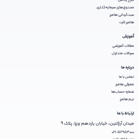
طرح پاداش
صندوق‌های سرمایه‌گذاری
سبدگردانی هامرز
هامرز کارت
آموزش
مقالات آموزشی
سوالات متداول
درباره ما
تماس با ما
معرفی هامرز
شماره حساب‌ها
تیم هامرز
ارتباط با ما
میدان آرژانتین، خیابان یازدهم وزرا، پلاک 9
021-52953000