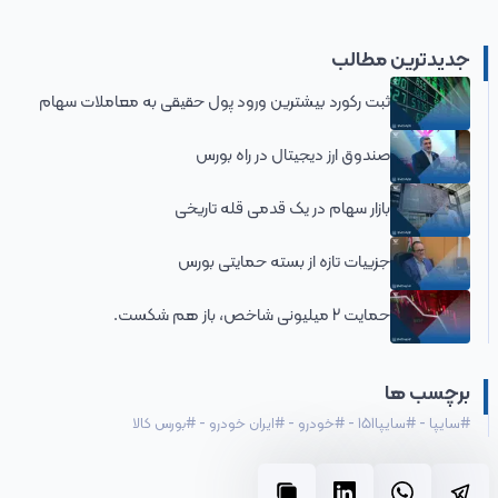
جدیدترین مطالب
ثبت رکورد بیشترین ورود پول حقیقی به معاملات سهام
صندوق ارز دیجیتال در راه بورس
بازار سهام در یک قدمی قله تاریخی
جزییات تازه از بسته حمایتی بورس
حمایت 2 میلیونی شاخص، باز هم شکست.
برچسب ها
#
سایپا
-
#
سایپا151
-
#
خودرو
-
#
ایران خودرو
-
#
بورس کالا