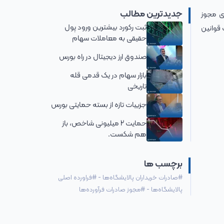
جدیدترین مطالب
 تسری مجوز
ثبت رکورد بیشترین ورود پول
 قوانین
حقیقی به معاملات سهام
صندوق ارز دیجیتال در راه بورس
بازار سهام در یک قدمی قله
تاریخی
جزییات تازه از بسته حمایتی بورس
حمایت 2 میلیونی شاخص، باز
هم شکست.
برچسب ها
#
صادرات خریداران پالایشگاه‌ها
-
#
فراورده اصلی
پالایشگاه‌ها
-
#
مجوز صادرات فرآورده‌ها