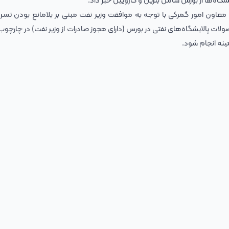
یشگاه‌ها از بورس شامل بنزین و گازوییل خبر داد.
وی اعلام کرد: پیرو نامه ۱۶ اسفند سال ۱۴۰۲ معاون امور گمرکی با توجه به موافقت وزیر نفت مبنی بر بلامانع بودن
لات پالایشگاه‌‌های نفتی در بورس (دارای مجوز صادرات از وزیر نفت) در چارچوب
مینه انجام شود.