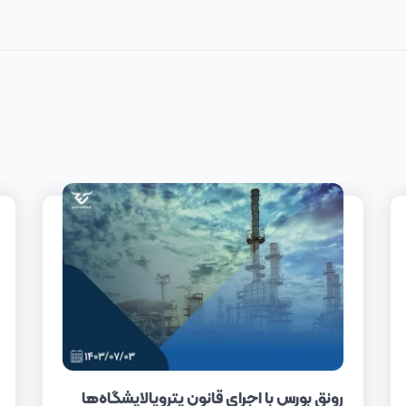
رونق بورس با اجرای قانون پتروپالایشگاه‌ها