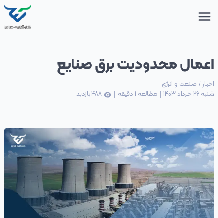
اعمال محدودیت برق صنایع
اخبار
/
صنعت و انرژی
|
|
شنبه 26 خرداد 1403
مطالعه
1
دقیقه
488
بازدید