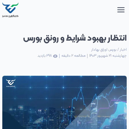
انتظار بهبود شرایط و رونق بورس
اخبار
/
بورس اوراق بهادار
|
|
چهارشنبه 21 شهریور 1403
مطالعه
2
دقیقه
298
بازدید