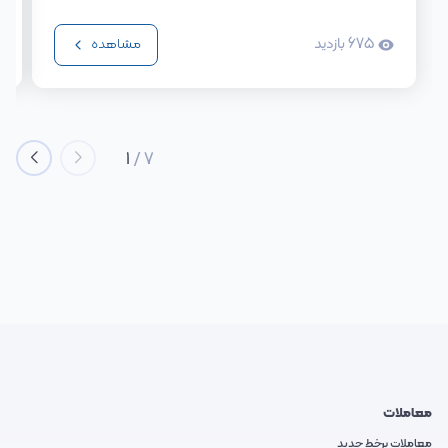
675
بازدید
مشاهده
1
/
7
معاملات
معاملات برخط جدید