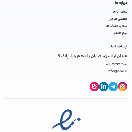
درباره ما
تماس با ما
معرفی هامرز
شماره حساب‌ها
تیم هامرز
ارتباط با ما
میدان آرژانتین، خیابان یازدهم وزرا، پلاک 9
021-52953000
info@hbc.ir