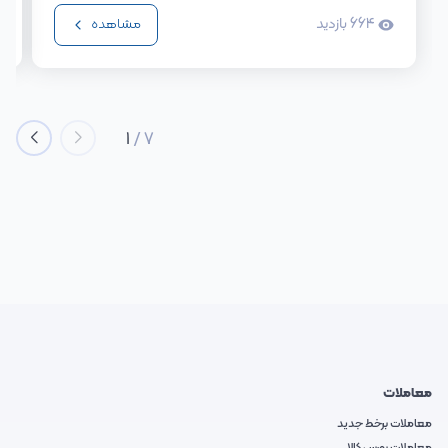
664
بازدید
مشاهده
1
/
7
معاملات
معاملات برخط جدید