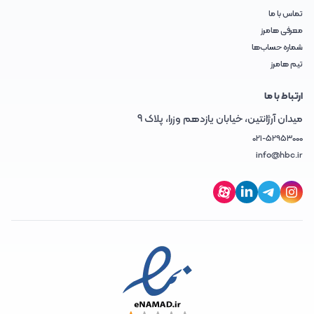
تماس با ما
معرفی هامرز
شماره حساب‌ها
تیم هامرز
ارتباط با ما
میدان آرژانتین، خیابان یازدهم وزرا، پلاک 9
021-52953000
info@hbc.ir