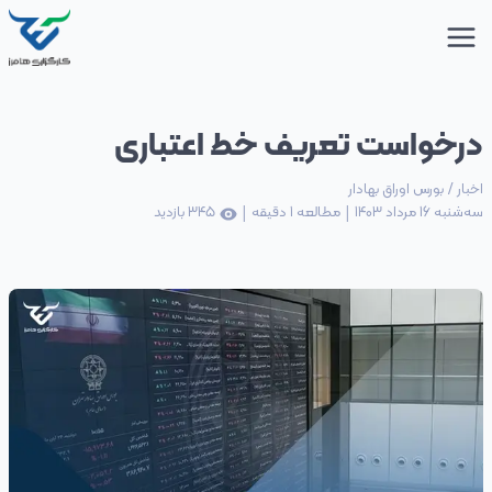
درخواست تعریف خط اعتباری
اخبار
/
بورس اوراق بهادار
|
|
سه‌شنبه 16 مرداد 1403
مطالعه
1
دقیقه
345
بازدید