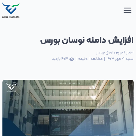
افزایش دامنه نوسان بورس
اخبار
/
بورس اوراق بهادار
|
|
شنبه 21 مهر 1403
مطالعه
1
دقیقه
403
بازدید