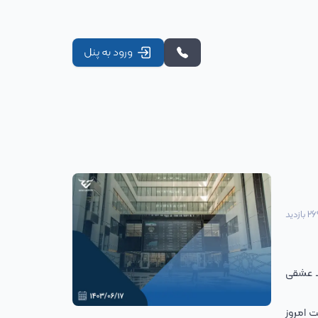
ورود به پنل
26
بازدید
د عشقی
ت امروز