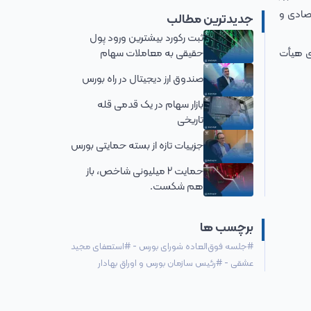
تصادی و
جدیدترین مطالب
ثبت رکورد بیشترین ورود پول
حقیقی به معاملات سهام
ضای هیأت
صندوق ارز دیجیتال در راه بورس
بازار سهام در یک قدمی قله
تاریخی
جزییات تازه از بسته حمایتی بورس
حمایت 2 میلیونی شاخص، باز
هم شکست.
برچسب ها
#
جلسه فوق‌العاده شورای بورس
-
#
استعفای مجید
عشقی
-
#
رئیس سازمان بورس و اوراق بهادار