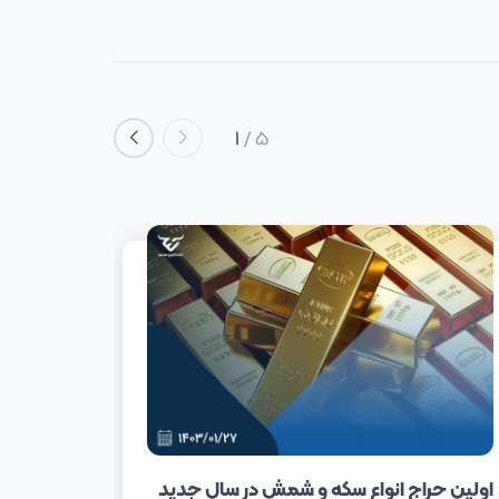
1
/
5
اولین حراج انواع سکه و شمش در سال جدید
دامنه نوسان