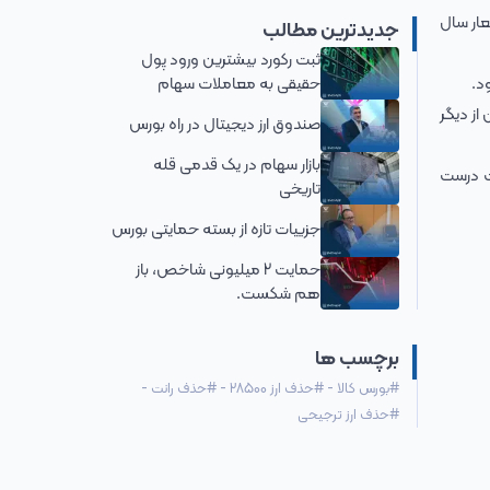
عار سال
جدیدترین مطالب
ثبت رکورد بیشترین ورود پول
حقیقی به معاملات سهام
د.
از دیگر
صندوق ارز دیجیتال در راه بورس
بازار سهام در یک قدمی قله
ت درست
تاریخی
جزییات تازه از بسته حمایتی بورس
حمایت 2 میلیونی شاخص، باز
هم شکست.
برچسب ها
#
بورس کالا
-
#
حذف ارز 28500
-
#
حذف رانت
-
#
حذف ارز ترجیحی